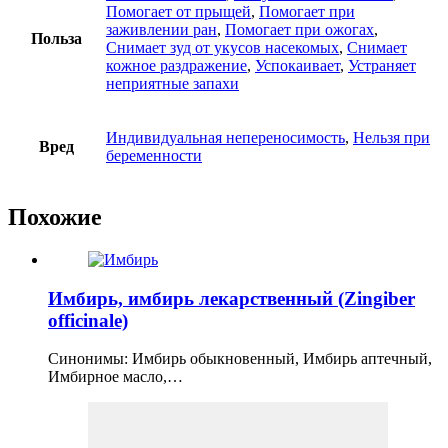
Помогает от прыщей
,
Помогает при
заживлении ран
,
Помогает при ожогах
,
Польза
Снимает зуд от укусов насекомых
,
Снимает
кожное раздражение
,
Успокаивает
,
Устраняет
неприятные запахи
Индивидуальная непереносимость
,
Нельзя при
Вред
беременности
Похожие
Имбирь, имбирь лекарственный (Zingiber
officinale)
Синонимы: Имбирь обыкновенный, Имбирь аптечный,
Имбирное масло,…