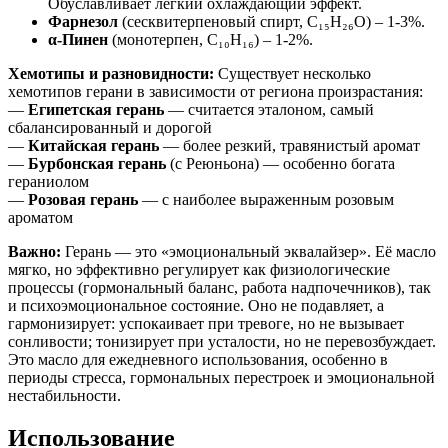
Обуславливает лёгкий охлаждающий эффект.
Фарнезол
(сесквитерпеновый спирт, C₁₅H₂₆O) – 1-3%.
α-Пинен
(монотерпен, C₁₀H₁₆) – 1-2%.
Хемотипы и разновидности:
Существует несколько
хемотипов герани в зависимости от региона произрастания:
—
Египетская герань
— считается эталоном, самый
сбалансированный и дорогой
—
Китайская герань
— более резкий, травянистый аромат
—
Бурбонская герань
(с Реюньона) — особенно богата
гераниолом
—
Розовая герань
— с наиболее выраженным розовым
ароматом
Важно:
Герань — это «эмоциональный эквалайзер». Её масло
мягко, но эффективно регулирует как физиологические
процессы (гормональный баланс, работа надпочечников), так
и психоэмоциональное состояние. Оно не подавляет, а
гармонизирует: успокаивает при тревоге, но не вызывает
сонливости; тонизирует при усталости, но не перевозбуждает.
Это масло для ежедневного использования, особенно в
периоды стресса, гормональных перестроек и эмоциональной
нестабильности.
Использование