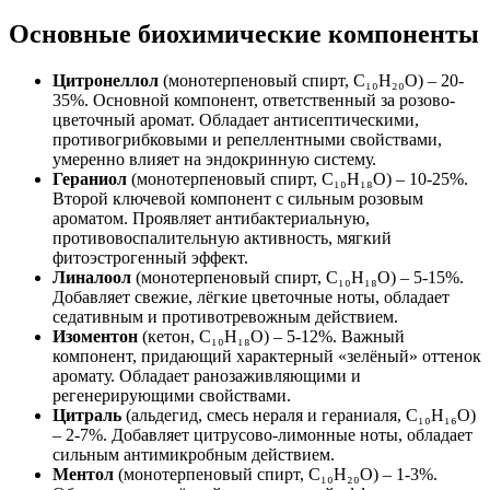
Основные биохимические компоненты
Цитронеллол
(монотерпеновый спирт, C₁₀H₂₀O) – 20-
35%. Основной компонент, ответственный за розово-
цветочный аромат. Обладает антисептическими,
противогрибковыми и репеллентными свойствами,
умеренно влияет на эндокринную систему.
Гераниол
(монотерпеновый спирт, C₁₀H₁₈O) – 10-25%.
Второй ключевой компонент с сильным розовым
ароматом. Проявляет антибактериальную,
противовоспалительную активность, мягкий
фитоэстрогенный эффект.
Линалоол
(монотерпеновый спирт, C₁₀H₁₈O) – 5-15%.
Добавляет свежие, лёгкие цветочные ноты, обладает
седативным и противотревожным действием.
Изоментон
(кетон, C₁₀H₁₈O) – 5-12%. Важный
компонент, придающий характерный «зелёный» оттенок
аромату. Обладает ранозаживляющими и
регенерирующими свойствами.
Цитраль
(альдегид, смесь нераля и гераниаля, C₁₀H₁₆O)
– 2-7%. Добавляет цитрусово-лимонные ноты, обладает
сильным антимикробным действием.
Ментол
(монотерпеновый спирт, C₁₀H₂₀O) – 1-3%.