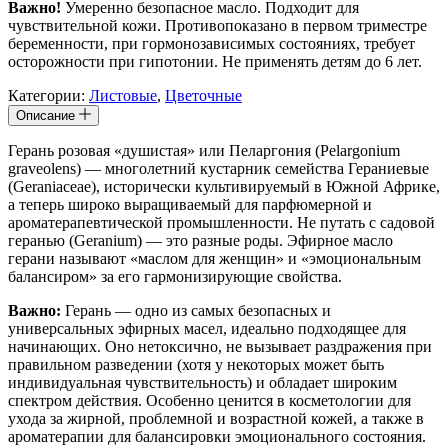
Важно!
Умеренно безопасное масло. Подходит для
чувствительной кожи. Противопоказано в первом триместре
беременности, при гормонозависимых состояниях, требует
осторожности при гипотонии. Не применять детям до 6 лет.
Категории:
Листовые
,
Цветочные
Описание
Герань розовая «душистая» или Пеларгония (Pelargonium
graveolens) — многолетний кустарник семейства Гераниевые
(Geraniaceae), исторически культивируемый в Южной Африке,
а теперь широко выращиваемый для парфюмерной и
ароматерапевтической промышленности. Не путать с садовой
геранью (Geranium) — это разные роды. Эфирное масло
герани называют «маслом для женщин» и «эмоциональным
балансиром» за его гармонизирующие свойства.
Важно:
Герань — одно из самых безопасных и
универсальных эфирных масел, идеально подходящее для
начинающих. Оно нетоксично, не вызывает раздражения при
правильном разведении (хотя у некоторых может быть
индивидуальная чувствительность) и обладает широким
спектром действия. Особенно ценится в косметологии для
ухода за жирной, проблемной и возрастной кожей, а также в
ароматерапии для балансировки эмоционального состояния.