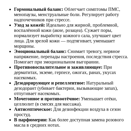
Гормональный баланс:
Облегчает симптомы ПМС,
менопаузы, менструальные боли. Регулирует работу
надпочечников при стрессе.
Уход за кожей:
Идеально для жирной, проблемной,
воспалённой кожи (акне, розацеа). Сужает поры,
нормализует выработку кожного сала, улучшает цвет
лица. Для зрелой кожи — подтягивает, уменьшает
морщины.
Эмоциональный баланс:
Снимает тревогу, нервное
напряжение, перепады настроения, последствия стресса.
Помогает при эмоциональном выгорании.
Противовоспалительное и заживляющее:
При
дерматитах, экземе, герпесе, ожогах, ранах, укусах
насекомых.
Дезодорирующее и репеллентное:
Натуральный
дезодорант (убивает бактерии, вызывающие запах),
отпугивает насекомых.
Мочегонное и противоотёчное:
Уменьшает отёки,
целлюлит (в смесях для массажа).
Антисептическое:
Для дезинфекции воздуха в сезон
простуд.
В парфюмерии:
Как более доступная замена розового
масла в средних нотах.