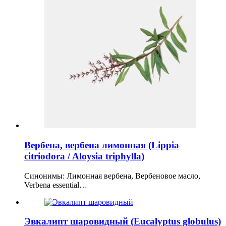
Вербена, вербена лимонная (Lippia
citriodora / Aloysia triphylla)
Синонимы: Лимонная вербена, Вербеновое масло,
Verbena essential…
Эвкалипт шаровидный (Eucalyptus globulus)