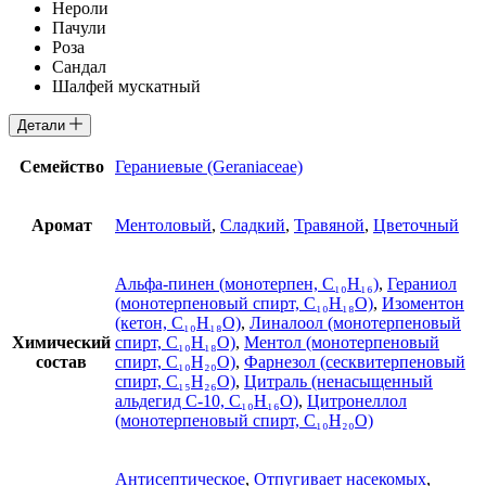
Нероли
Пачули
Роза
Сандал
Шалфей мускатный
Детали
Семейство
Гераниевые (Geraniaceae)
Аромат
Ментоловый
,
Сладкий
,
Травяной
,
Цветочный
Альфа-пинен (монотерпен, C₁₀H₁₆)
,
Гераниол
(монотерпеновый спирт, C₁₀H₁₈O)
,
Изоментон
(кетон, C₁₀H₁₈O)
,
Линалоол (монотерпеновый
Химический
спирт, C₁₀H₁₈O)
,
Ментол (монотерпеновый
состав
спирт, C₁₀H₂₀O)
,
Фарнезол (сесквитерпеновый
спирт, C₁₅H₂₆O)
,
Цитраль (ненасыщенный
альдегид С-10, C₁₀H₁₆O)
,
Цитронеллол
(монотерпеновый спирт, C₁₀H₂₀O)
Антисептическое
,
Отпугивает насекомых
,