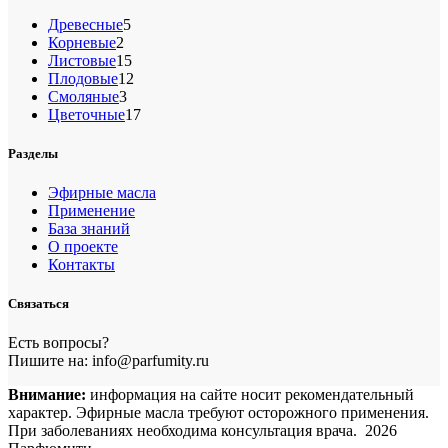
5
Древесные
5
2
товаров
Корневые
2
товара
15
Листовые
15
товаров
12
Плодовые
12
3
товаров
Смоляные
3
товара
17
Цветочные
17
товаров
Разделы
Эфирные масла
Применение
База знаний
О проекте
Контакты
Связаться
Есть вопросы?
Пишите на: info@parfumity.ru
Внимание:
информация на сайте носит рекомендательный
характер. Эфирные масла требуют осторожного применения.
При заболеваниях необходима консультация врача. 2026