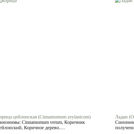
орица цейлонская (Cinnamomum zeylanicum)
Ладан (O
инонимы: Cinnamomum verum, Коричник
Синонимы
ейлонский, Коричное дерево.…
получен