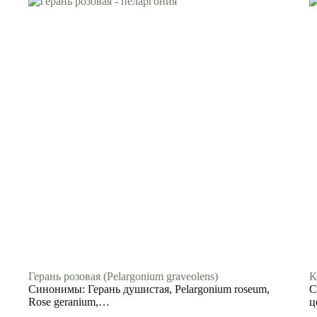
Герань розовая (Pelargonium graveolens)
К
Синонимы: Герань душистая, Pelargonium roseum,
С
Rose geranium,…
ц