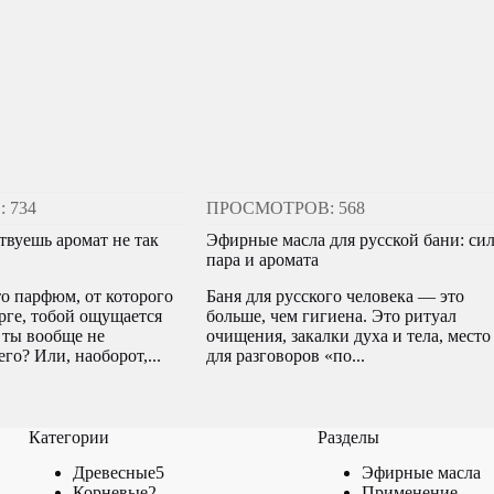
 734
ПРОСМОТРОВ: 568
твуешь аромат не так
Эфирные масла для русской бани: си
пара и аромата
то парфюм, от которого
Баня для русского человека — это
рге, тобой ощущается
больше, чем гигиена. Это ритуал
 ты вообще не
очищения, закалки духа и тела, место
го? Или, наоборот,...
для разговоров «по...
Категории
Разделы
5
Древесные
5
Эфирные масла
2
товаров
Корневые
2
Применение