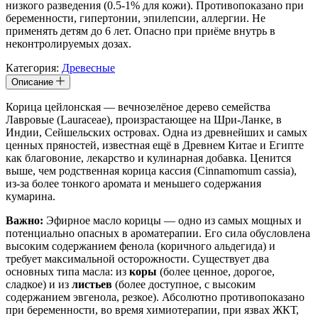
низкого разведения (0.5-1% для кожи). Противопоказано при
беременности, гипертонии, эпилепсии, аллергии. Не
применять детям до 6 лет. Опасно при приёме внутрь в
неконтролируемых дозах.
Категория:
Древесные
Описание
Корица цейлонская — вечнозелёное дерево семейства
Лавровые (Lauraceae), произрастающее на Шри-Ланке, в
Индии, Сейшельских островах. Одна из древнейших и самых
ценных пряностей, известная ещё в Древнем Китае и Египте
как благовоние, лекарство и кулинарная добавка. Ценится
выше, чем родственная корица кассия (Cinnamomum cassia),
из-за более тонкого аромата и меньшего содержания
кумарина.
Важно:
Эфирное масло корицы — одно из самых мощных и
потенциально опасных в ароматерапии. Его сила обусловлена
высоким содержанием фенола (коричного альдегида) и
требует максимальной осторожности. Существует два
основных типа масла: из
коры
(более ценное, дорогое,
сладкое) и из
листьев
(более доступное, с высоким
содержанием эвгенола, резкое). Абсолютно противопоказано
при беременности, во время химиотерапии, при язвах ЖКТ,