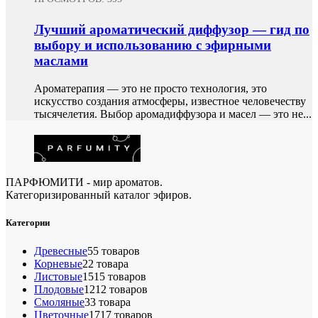
Лучший ароматический диффузор — гид по
выбору и использованию с эфирными
маслами
Ароматерапия — это не просто технология, это
искусство создания атмосферы, известное человечеству
тысячелетия. Выбор аромадиффузора и масел — это не...
ПАРФЮМИТИ - мир ароматов.
Категоризированный каталог эфиров.
Категории
Древесные
5
5 товаров
Корневые
2
2 товара
Листовые
15
15 товаров
Плодовые
12
12 товаров
Смоляные
3
3 товара
Цветочные
17
17 товаров