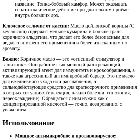
название: Тонка-бобовый камфор. Может оказывать
гепатотоксическое действие при длительном приёме
внутрь больших доз.
Ключевое отличие от кассии:
Масло цейлонской корицы (C.
zeylanicum) содержит меньше кумарина и больше транс-
коричного альдегида, что делает его более безопасным для
редкого внутреннего применения и более изысканным по
аромату.
Важно:
Коричное масло — это «огненный стимулятор и
защитник». Оно работает как мощный разогревающий,
активизирующий агент для иммунитета и кровообращения, а
также как агрессивный антимикробный барьер. Это не масло
для ежедневного ухода или расслабления, а
сильнодействующее средство для краткосрочного применения
в острых ситуациях (инфекция, начало болезни, гипотония,
переохлаждение). Обращаться с ним нужно как с
концентрированной кислотой — точно, дозированно, с
уважением.
Использование
Мощное антимикробное и противовирусное: