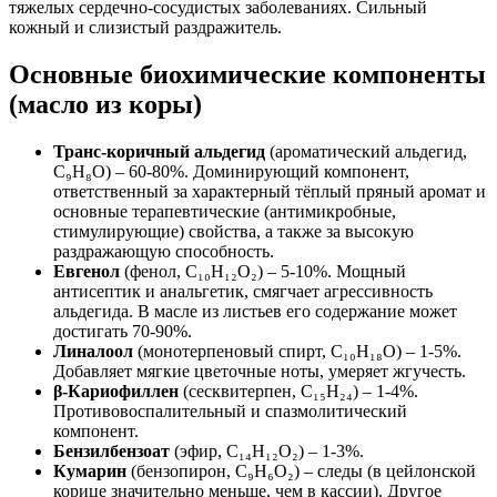
тяжелых сердечно-сосудистых заболеваниях. Сильный
кожный и слизистый раздражитель.
Основные биохимические компоненты
(масло из коры)
Транс-коричный альдегид
(ароматический альдегид,
C₉H₈O) – 60-80%. Доминирующий компонент,
ответственный за характерный тёплый пряный аромат и
основные терапевтические (антимикробные,
стимулирующие) свойства, а также за высокую
раздражающую способность.
Евгенол
(фенол, C₁₀H₁₂O₂) – 5-10%. Мощный
антисептик и анальгетик, смягчает агрессивность
альдегида. В масле из листьев его содержание может
достигать 70-90%.
Линалоол
(монотерпеновый спирт, C₁₀H₁₈O) – 1-5%.
Добавляет мягкие цветочные ноты, умеряет жгучесть.
β-Кариофиллен
(сесквитерпен, C₁₅H₂₄) – 1-4%.
Противовоспалительный и спазмолитический
компонент.
Бензилбензоат
(эфир, C₁₄H₁₂O₂) – 1-3%.
Кумарин
(бензопирон, C₉H₆O₂) – следы (в цейлонской
корице значительно меньше, чем в кассии). Другое