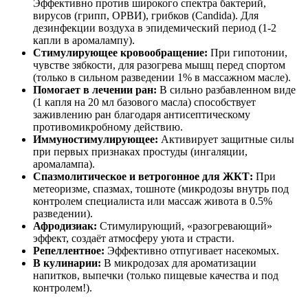
Эффективно против широкого спектра бактерий,
вирусов (грипп, ОРВИ), грибков (Candida). Для
дезинфекции воздуха в эпидемический период (1-2
капли в аромалампу).
Стимулирующее кровообращение:
При гипотонии,
чувстве зябкости, для разогрева мышц перед спортом
(только в сильном разведении 1% в массажном масле).
Помогает в лечении ран:
В сильно разбавленном виде
(1 капля на 20 мл базового масла) способствует
заживлению ран благодаря антисептическому
противомикробному действию.
Иммуностимулирующее:
Активирует защитные силы
при первых признаках простуды (ингаляции,
аромалампа).
Спазмолитическое и ветрогонное для ЖКТ:
При
метеоризме, спазмах, тошноте (микродозы внутрь под
контролем специалиста или массаж живота в 0.5%
разведении).
Афродизиак:
Стимулирующий, «разогревающий»
эффект, создаёт атмосферу уюта и страсти.
Репеллентное:
Эффективно отпугивает насекомых.
В кулинарии:
В микродозах для ароматизации
напитков, выпечки (только пищевые качества и под
контролем!).