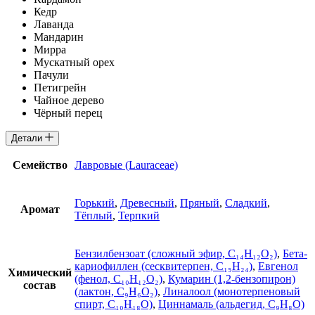
Кедр
Лаванда
Мандарин
Мирра
Мускатный орех
Пачули
Петигрейн
Чайное дерево
Чёрный перец
Детали
Семейство
Лавровые (Lauraceae)
Горький
,
Древесный
,
Пряный
,
Сладкий
,
Аромат
Тёплый
,
Терпкий
Бензилбензоат (сложный эфир, C₁₄H₁₂O₂)
,
Бета-
кариофиллен (сесквитерпен, C₁₅H₂₄)
,
Евгенол
Химический
(фенол, C₁₀H₁₂O₂)
,
Кумарин (1,2-бензопирон)
состав
(лактон, C₉H₆O₂)
,
Линалоол (монотерпеновый
спирт, C₁₀H₁₈O)
,
Циннамаль (альдегид, C₉H₈O)