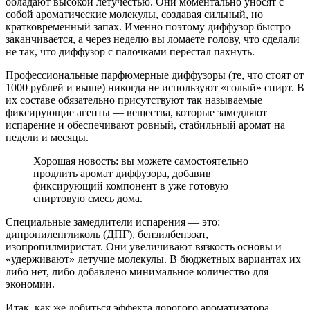
обладают высокой летучестью. Они моментально уносят с
собой ароматические молекулы, создавая сильный, но
кратковременный запах. Именно поэтому диффузор быстро
заканчивается, а через неделю вы ломаете голову, что сделали
не так, что диффузор с палочками перестал пахнуть.
Профессиональные парфюмерные диффузоры (те, что стоят от
1000 рублей и выше) никогда не используют «голый» спирт. В
их составе обязательно присутствуют так называемые
фиксирующие агенты — вещества, которые замедляют
испарение и обеспечивают ровный, стабильный аромат на
недели и месяцы.
Хорошая новость: вы можете самостоятельно
продлить аромат диффузора, добавив
фиксирующий компонент в уже готовую
спиртовую смесь дома.
Специальные замедлители испарения — это:
дипропиленгликоль (ДПГ), бензилбензоат,
изопропилмиристат. Они увеличивают вязкость основы и
«удерживают» летучие молекулы. В бюджетных вариантах их
либо нет, либо добавлено минимальное количество для
экономии.
Итак, как же добиться эффекта дорогого ароматизатора