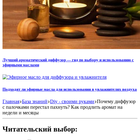
Лучший ароматический диффузор — гид по выбору и использованию с
эфирными маслами
Подходят ли эфирные масла для использования в увлажнителях воздуха
Главная
База знаний
Diy - своими руками
Почему диффузор
с палочками перестал пахнуть? Как продлить аромат на
недели и месяцы
Читательский выбор: