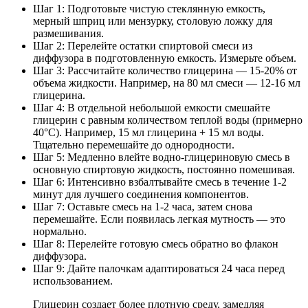
Шаг 1: Подготовьте чистую стеклянную емкость,
мерный шприц или мензурку, столовую ложку для
размешивания.
Шаг 2: Перелейте остатки спиртовой смеси из
диффузора в подготовленную емкость. Измерьте объем.
Шаг 3: Рассчитайте количество глицерина — 15-20% от
объема жидкости. Например, на 80 мл смеси — 12-16 мл
глицерина.
Шаг 4: В отдельной небольшой емкости смешайте
глицерин с равным количеством теплой воды (примерно
40°C). Например, 15 мл глицерина + 15 мл воды.
Тщательно перемешайте до однородности.
Шаг 5: Медленно влейте водно-глицериновую смесь в
основную спиртовую жидкость, постоянно помешивая.
Шаг 6: Интенсивно взбалтывайте смесь в течение 1-2
минут для лучшего соединения компонентов.
Шаг 7: Оставьте смесь на 1-2 часа, затем снова
перемешайте. Если появилась легкая мутность — это
нормально.
Шаг 8: Перелейте готовую смесь обратно во флакон
диффузора.
Шаг 9: Дайте палочкам адаптироваться 24 часа перед
использованием.
Глицерин создает более плотную среду, замедляя