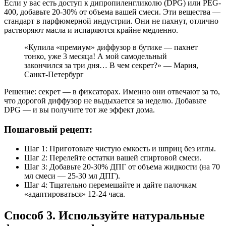
Если у вас есть доступ к дипропиленгликолю (DPG) или PEG-
400, добавьте 20-30% от объема вашей смеси. Эти вещества —
стандарт в парфюмерной индустрии. Они не пахнут, отлично
растворяют масла и испаряются крайне медленно.
«Купила «премиум» диффузор в бутике — пахнет
тонко, уже 3 месяца! А мой самодельный
закончился за три дня… В чем секрет?» — Мария,
Санкт-Петербург
Решение: секрет — в фиксаторах. Именно они отвечают за то,
что дорогой диффузор не выдыхается за неделю. Добавьте
DPG — и вы получите тот же эффект дома.
Пошаговый рецепт:
Шаг 1: Приготовьте чистую емкость и шприц без иглы.
Шаг 2: Перелейте остатки вашей спиртовой смеси.
Шаг 3: Добавьте 20-30% ДПГ от объема жидкости (на 70
мл смеси — 25-30 мл ДПГ).
Шаг 4: Тщательно перемешайте и дайте палочкам
«адаптироваться» 12-24 часа.
Способ 3. Используйте натуральные