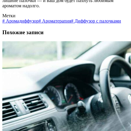
лишние палочки — и ваш дом будет пахнуть любимым
ароматом надолго.
Метки
#
Аромадиффузор
#
Ароматерапия
#
Диффузор с палочками
Похожие записи