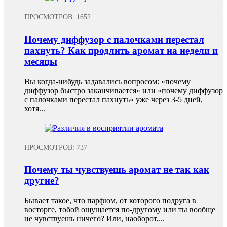
Альфа-гумулен (сесквитерпен, C₁₅H₂₄)
1
ПРОСМОТРОВ: 1652
Помогает от прыщей
19
Альфа-копаен (сесквитерпен, C₁₅H₂₄)
3
Почему диффузор с палочками перестал
Помогает от тараканов
1
пахнуть? Как продлить аромат на недели и
Альфа-куркумен (сесквитерпен, C₁₅H₂₂O)
1
месяцы
Помогает при боли в суставах
11
Альфа-пинен (монотерпен, C₁₀H₁₆)
24
Вы когда-нибудь задавались вопросом: «почему
Помогает при головной боли
8
диффузор быстро заканчивается» или «почему диффузор
с палочками перестал пахнуть» уже через 3-5 дней,
Альфа-сантален (сесквитерпеновый углеводород,
1
Помогает при заживлении ран
C₁₅H₂₄)
19
хотя...
Альфа-санталол (сесквитерпеновый спирт, C₁₅H₂₄O)
1
Помогает при зубной боли
5
ПРОСМОТРОВ: 737
Альфа-терпинен (монотерпен, C₁₀H₁₆)
1
Помогает при кашле, бронхите
20
Почему ты чувствуешь аромат не так как
Альфа-терпинеол (монотерпеновый спирт, C₁₀H₁₈O)
5
Помогает при мышечной боли
25
другие?
Альфа-туйон (монотерпеноидный кетон, C₁₀H₁₆O)
4
Помогает при насморке и заложенности носа
6
Бывает такое, что парфюм, от которого подруга в
восторге, тобой ощущается по-другому или ты вообще
Ангеликат изобутила (сложный эфир, C₉H₁₆O₂)
не чувствуешь ничего? Или, наоборот,...
1
Помогает при ожогах
5