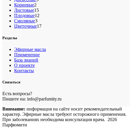
2
товаров
Борнеол (монотерпеновый спирт, C₁₀H₁₈O)
Корневые
2
3
товара
15
Листовые
15
товаров
12
Плодовые
12
Борнилацетат (сложный эфир, C₁₂H₂₀O₂)
6
3
товаров
Смоляные
3
товара
17
Цветочные
17
Боскарол (тритерпеноид, C₃₁H₅₀O₂)
товаров
1
Разделы
Ванилин (альдегид, C₈H₈O₃)
1
Эфирные масла
Применение
Вербенон (кетон, C₁₀H₁₄O)
2
База знаний
О проекте
Ветивенал (сесквитерпеновый альдегид, C₁₅H₂₂O)
1
Контакты
Ветиверол (смесь сесквитерпеновых спиртов,
Связаться
1
C₁₅H₂₄O)
Есть вопросы?
Ветивон (сесквитерпеновый кетон, C₁₅H₂₂O)
Пишите на: info@parfumity.ru
1
Внимание:
информация на сайте носит рекомендательный
Гамма-терпинен (монотерпен, C₁₀H₁₆)
7
характер. Эфирные масла требуют осторожного применения.
При заболеваниях необходима консультация врача. 2026
Гептадекан (C₁₇H₃₆)
Парфюмити
1