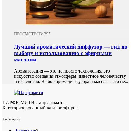
Укрепляет иммунитет
13
Бета-оцимен (монотерпен, C₁₀H₁₆)
1
Улучшает кровообращение
4
Бета-пинен (монотерпен, C₁₀H₁₆)
12
Улучшает пищеварение
16
ПРОСМОТРОВ: 397
Бета-сантален (сесквитерпеновый углеводород,
1
C₁₅H₂₄)
Улучшает сон
6
Лучший ароматический диффузор — гид по
выбору и использованию с эфирными
Бета-санталол (сесквитерпеновый спирт, C₁₅H₂₄O)
1
Успокаивает
19
маслами
Бета-туйон (монотерпеноидный кетон, C₁₀H₁₆O)
2
Устраняет неприятные запахи
21
Ароматерапия — это не просто технология, это
искусство создания атмосферы, известное человечеству
Бета-фелландрен (монотерпен, C₁₀H₁₆)
1
тысячелетия. Выбор аромадиффузора и масел — это не...
Бета-химицен (сесквитерпеновый углеводород,
1
C₁₅H₂₄)
ПАРФЮМИТИ - мир ароматов.
Бисаболол (Левоменол) (Сесквитерпеновый спирт,
Категоризированный каталог эфиров.
2
C₁₅H₂₆O)
Категории
Бисабололоксид (Сесквитерпеновый эфир, C₁₅H₂₄O₂)
1
5
Древесные
5