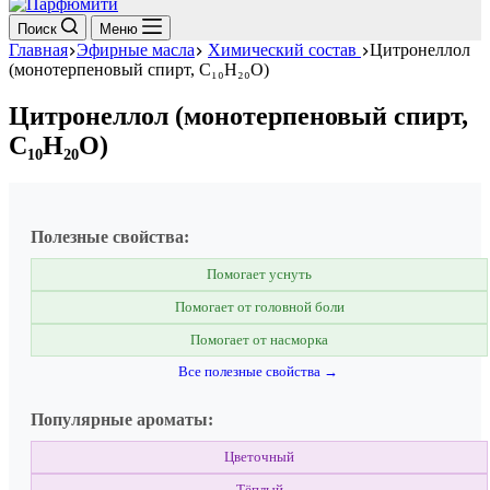
Поиск
Меню
Главная
Эфирные масла
Химический состав
Цитронеллол
(монотерпеновый спирт, C₁₀H₂₀O)
Цитронеллол (монотерпеновый спирт,
C₁₀H₂₀O)
Полезные свойства:
Помогает уснуть
Помогает от головной боли
Помогает от насморка
Все полезные свойства →
Популярные ароматы:
Цветочный
Тёплый