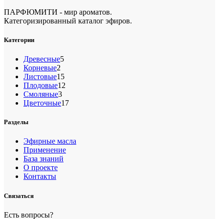
ПАРФЮМИТИ - мир ароматов.
Категоризированный каталог эфиров.
Категории
5
Древесные
5
2
товаров
Корневые
2
товара
15
Листовые
15
товаров
12
Плодовые
12
3
товаров
Смоляные
3
товара
17
Цветочные
17
товаров
Разделы
Эфирные масла
Применение
База знаний
О проекте
Контакты
Связаться
Есть вопросы?