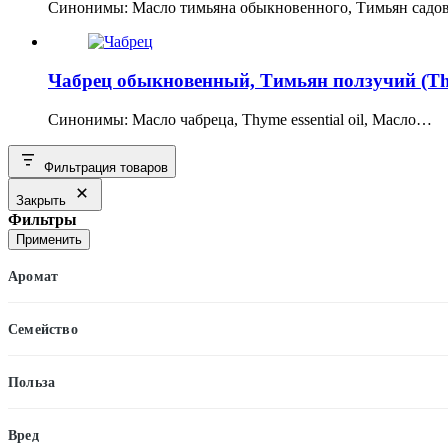
Синонимы: Масло тимьяна обыкновенного, Тимьян сад
Чабрец обыкновенный, Тимьян ползучий (Th
Синонимы: Масло чабреца, Thyme essential oil, Масло…
Фильтрация товаров
Закрыть
Фильтры
Применить
Аромат
Семейство
Польза
Вред