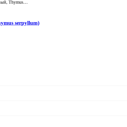
овый, Thymus…
ymus serpyllum)