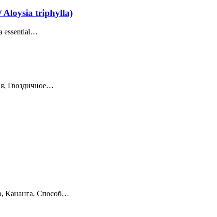
Aloysia triphylla)
 essential…
ая, Гвоздичное…
, Кананга. Способ…