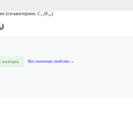
ен (сесквитерпен, C₁₅H₂₄)
₄)
Все полезные свойства →
т насморка