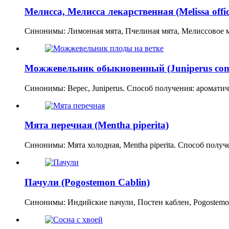
Мелисса, Мелисса лекарственная (Melissa offici
Синонимы: Лимонная мята, Пчелиная мята, Мелиссовое 
Можжевельник обыкновенный (Juniperus co
Синонимы: Верес, Juniperus. Способ получения: аромати
Мята перечная (Mentha piperita)
Синонимы: Мята холодная, Mentha piperita. Способ полу
Пачули (Pogostemon Cablin)
Синонимы: Индийские пачули, Постен каблен, Pogostemo