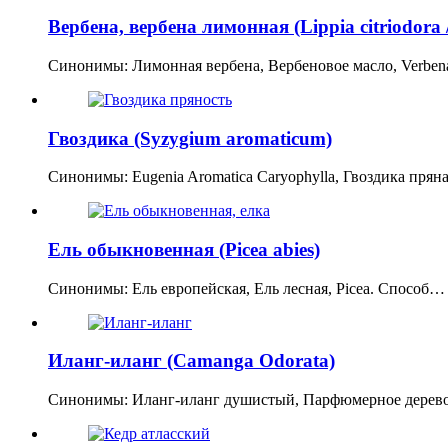
Вербена, вербена лимонная (Lippia citriodora / 
Синонимы: Лимонная вербена, Вербеновое масло, Verbena
Гвоздика (Syzygium aromaticum)
Синонимы: Eugenia Aromatica Caryophylla, Гвоздика прян
Ель обыкновенная (Picea abies)
Синонимы: Ель европейская, Ель лесная, Picea. Способ…
Иланг‑иланг (Camanga Odorata)
Синонимы: Иланг-иланг душистый, Парфюмерное дерево