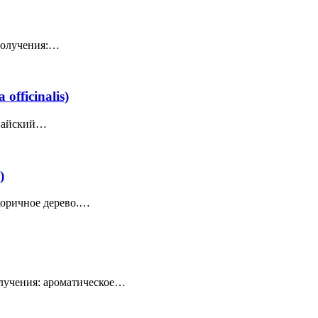
получения:…
fficinalis)
опайский…
)
оричное дерево.…
олучения: ароматическое…