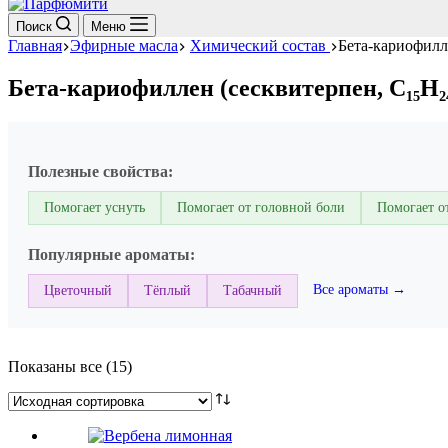
Поиск
Меню
Главная
Эфирные масла
Химический состав
Бета-кариофилл
Бета-кариофиллен (сесквитерпен, C₁₅H₂
Полезные свойства:
Помогает уснуть
Помогает от головной боли
Помогает о
Популярные ароматы:
Все ароматы →
Цветочный
Тёплый
Табачный
Показаны все (15)