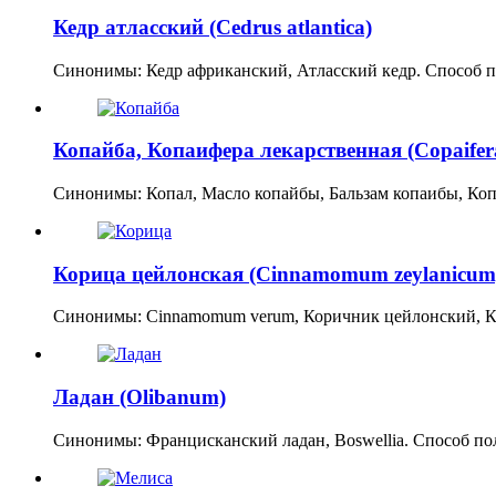
Кедр атласский (Cedrus atlantica)
Синонимы: Кедр африканский, Атласский кедр. Способ 
Копайба, Копаифера лекарственная (Copaifera o
Синонимы: Копал, Масло копайбы, Бальзам копаибы, К
Корица цейлонская (Cinnamomum zeylanicum
Синонимы: Cinnamomum verum, Коричник цейлонский, К
Ладан (Olibanum)
Синонимы: Францисканский ладан, Boswellia. Способ п