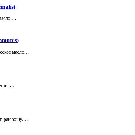
nalis)
масло,…
mmunis)
ческое масло…
чения:…
n patchouly.…