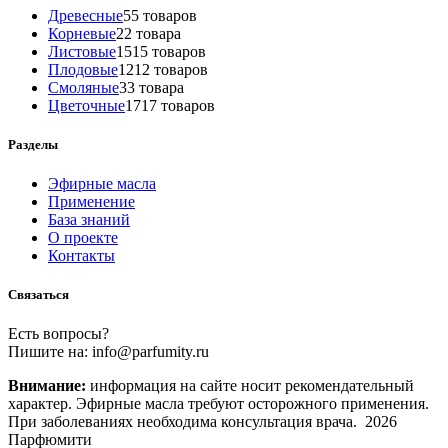
Древесные
5
5 товаров
Корневые
2
2 товара
Листовые
15
15 товаров
Плодовые
12
12 товаров
Смоляные
3
3 товара
Цветочные
17
17 товаров
Разделы
Эфирные масла
Применение
База знаний
О проекте
Контакты
Связаться
Есть вопросы?
Пишите на: info@parfumity.ru
Внимание:
информация на сайте носит рекомендательный
характер. Эфирные масла требуют осторожного применения.
При заболеваниях необходима консультация врача. 2026
Парфюмити