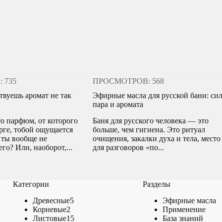
 735
ПРОСМОТРОВ: 568
твуешь аромат не так
Эфирные масла для русской бани: си
пара и аромата
то парфюм, от которого
Баня для русского человека — это
рге, тобой ощущается
больше, чем гигиена. Это ритуал
 ты вообще не
очищения, закалки духа и тела, место
го? Или, наоборот,...
для разговоров «по...
Категории
Разделы
5
Древесные
5
Эфирные масла
2
товаров
Корневые
2
Применение
товара
15
Листовые
15
База знаний