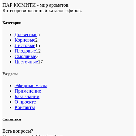
ПАРФЮМИТИ - мир ароматов.
Категоризированный каталог эфиров.
Категории
5
Древесные
5
2
товаров
Корневые
2
товара
15
Листовые
15
товаров
12
Плодовые
12
3
товаров
Смоляные
3
товара
17
Цветочные
17
товаров
Разделы
Эфирные масла
Применение
База знаний
О проекте
Контакты
Связаться
Есть вопросы?