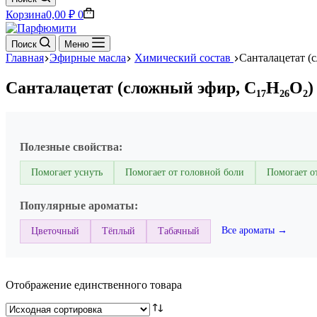
Корзина
0,00
₽
0
Поиск
Меню
Главная
Эфирные масла
Химический состав
Санталацетат (
Санталацетат (сложный эфир, C₁₇H₂₆O₂)
Полезные свойства:
Помогает уснуть
Помогает от головной боли
Помогает о
Популярные ароматы:
Все ароматы →
Цветочный
Тёплый
Табачный
Отображение единственного товара