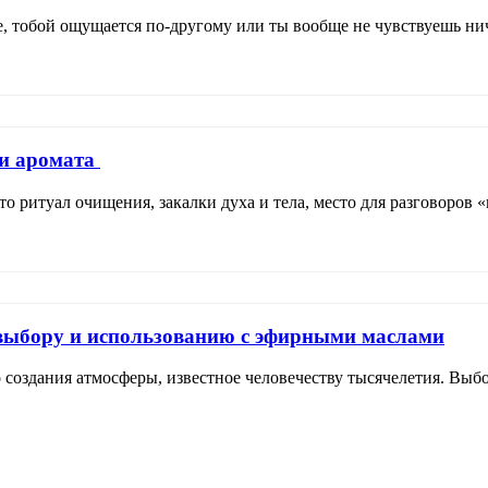
е, тобой ощущается по-другому или ты вообще не чувствуешь нич
 и аромата
о ритуал очищения, закалки духа и тела, место для разговоров «п
выбору и использованию с эфирными маслами
 создания атмосферы, известное человечеству тысячелетия. Выбо