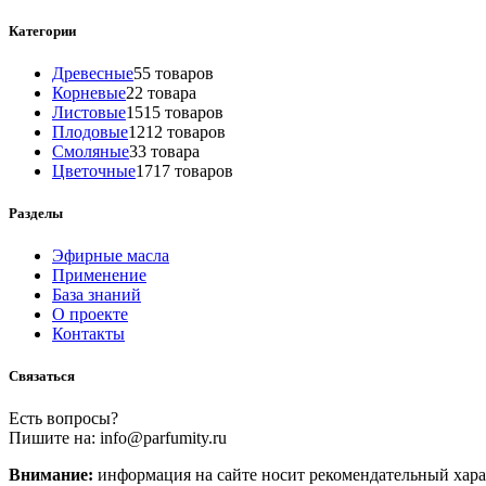
Категории
Древесные
5
5 товаров
Корневые
2
2 товара
Листовые
15
15 товаров
Плодовые
12
12 товаров
Смоляные
3
3 товара
Цветочные
17
17 товаров
Разделы
Эфирные масла
Применение
База знаний
О проекте
Контакты
Связаться
Есть вопросы?
Пишите на: info@parfumity.ru
Внимание:
информация на сайте носит рекомендательный хара