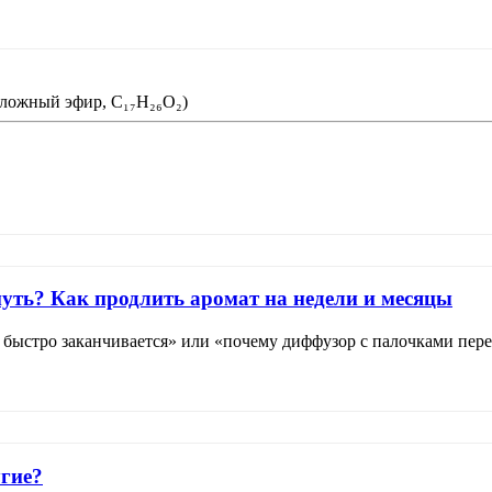
Фильтр
сложный эфир, C₁₇H₂₆O₂)
уть? Как продлить аромат на недели и месяцы
быстро заканчивается» или «почему диффузор с палочками переста
угие?