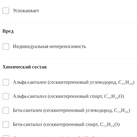
Успокаивает
Вред
Индивидуальная непереносимость
Химический состав
Альфа-сантален (сесквитерпеновый углеводород, C₁₅H₂₄)
Альфа-санталол (сесквитерпеновый спирт, C₁₅H₂₄O)
Бета-сантален (сесквитерпеновый углеводород, C₁₅H₂₄)
Бета-санталол (сесквитерпеновый спирт, C₁₅H₂₄O)