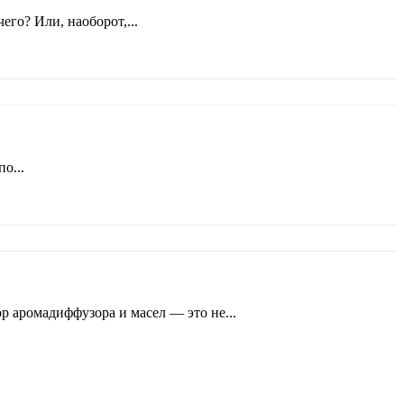
его? Или, наоборот,...
о...
р аромадиффузора и масел — это не...