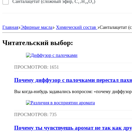
Санталацетат (сложный эфир, C₁₇H₂₆O₂)
Главная
Эфирные масла
Химический состав
Санталацетат (
Читательский выбор:
ПРОСМОТРОВ: 1651
Почему диффузор с палочками перестал пахн
Вы когда-нибудь задавались вопросом: «почему диффузор 
ПРОСМОТРОВ: 735
Почему ты чувствуешь аромат не так как др