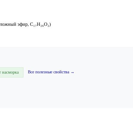
сложный эфир, C₁₇H₂₆O₂)
Все полезные свойства →
т насморка