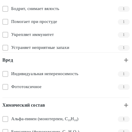
Бодрит, снимает вялость
1
Помогает при простуде
1
Укрепляет иммунитет
1
Устраняет неприятные запахи
1
Вред
Индивидуальная непереносимость
1
Фототоксичное
1
Химический состав
Альфа-пинен (монотерпен, C₁₀H₁₆)
1
Бергаптен (фурокумарин, C₁₂H₈O₄)
1