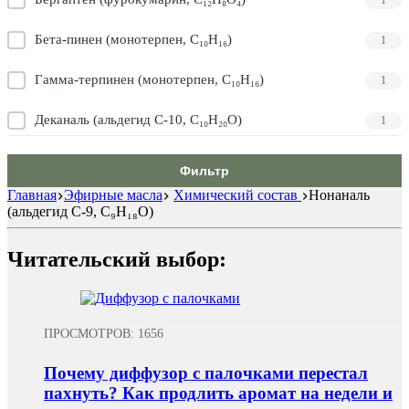
Бета-пинен (монотерпен, C₁₀H₁₆)
1
Гамма-терпинен (монотерпен, C₁₀H₁₆)
1
Деканаль (альдегид С‑10, C₁₀H₂₀O)
1
Лимонен (монотерпен, C₁₀H₁₆)
1
Фильтр
Главная
Эфирные масла
Химический состав
Нонаналь
Мирцен (монотерпен, C₁₀H₁₆)
1
(альдегид С‑9, C₉H₁₈O)
Нонаналь (альдегид С‑9, C₉H₁₈O)
1
Читательский выбор:
Октаналь (альдегид С‑8, C₈H₁₆O)
1
Терпинолен (монотерпен, C₁₀H₁₆)
1
ПРОСМОТРОВ: 1656
Цитронеллаль (ненасыщенный альдегид С‑10,
1
Почему диффузор с палочками перестал
C₁₀H₁₈O)
пахнуть? Как продлить аромат на недели и