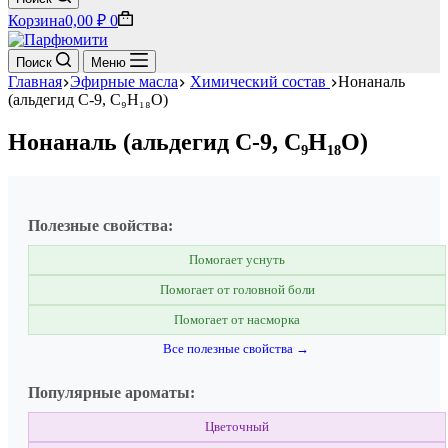
Корзина
0,00
₽
0
Поиск
Меню
Главная
Эфирные масла
Химический состав
Нонаналь
(альдегид С‑9, C₉H₁₈O)
Нонаналь (альдегид С‑9, C₉H₁₈O)
Полезные свойства:
Помогает уснуть
Помогает от головной боли
Помогает от насморка
Все полезные свойства →
Популярные ароматы:
Цветочный