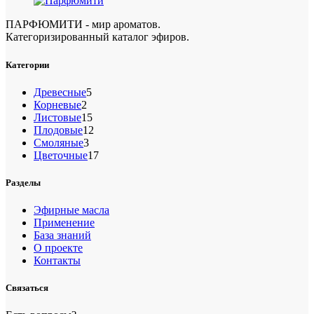
ПАРФЮМИТИ - мир ароматов.
Категоризированный каталог эфиров.
Категории
5
Древесные
5
2
товаров
Корневые
2
товара
15
Листовые
15
товаров
12
Плодовые
12
3
товаров
Смоляные
3
товара
17
Цветочные
17
товаров
Разделы
Эфирные масла
Применение
База знаний
О проекте
Контакты
Связаться