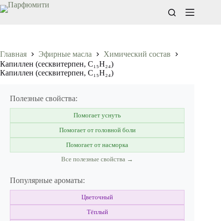
Перейти
к
сути
Главная
Эфирные масла
Химический состав
Капиллен (сесквитерпен, C₁₅H₂₄)
Капиллен (сесквитерпен, C₁₅H₂₄)
Полезные свойства:
Помогает уснуть
Помогает от головной боли
Помогает от насморка
Все полезные свойства →
Популярные ароматы:
Цветочный
Тёплый