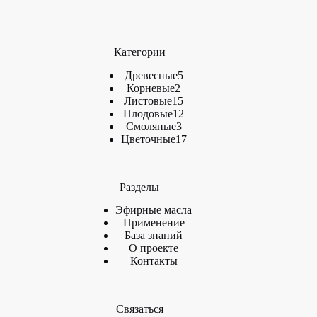
Категории
5
Древесные
5
2
товаров
Корневые
2
товара
15
Листовые
15
товаров
12
Плодовые
12
3
товаров
Смоляные
3
товара
17
Цветочные
17
товаров
Разделы
Эфирные масла
Применение
База знаний
О проекте
Контакты
Связаться