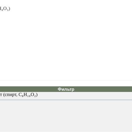
H₈O₃)
Фильтр
 (спирт, C₈H₁₀O₂)