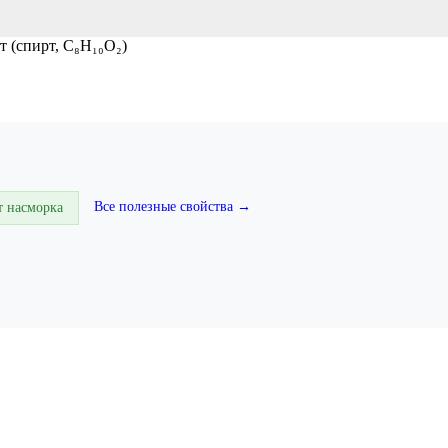
 (спирт, C₈H₁₀O₂)
Все полезные свойства →
т насморка