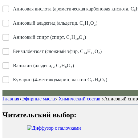
Анисовая кислота (ароматическая карбоновая кислота, C₈
Анисовый альдегид (альдегид, C₈H₈O₂)
Анисовый спирт (спирт, C₈H₁₀O₂)
Бензилбензоат (сложный эфир, C₁₄H₁₂O₂)
Ванилин (альдегид, C₈H₈O₃)
Кумарин (4-метилкумарин, лактон C₁₀H₈O₂)
Метилпиразин (пиразен, C₅H₆N₂)
Главная
Эфирные масла
Химический состав
Анисовый спирт
Читательский выбор: