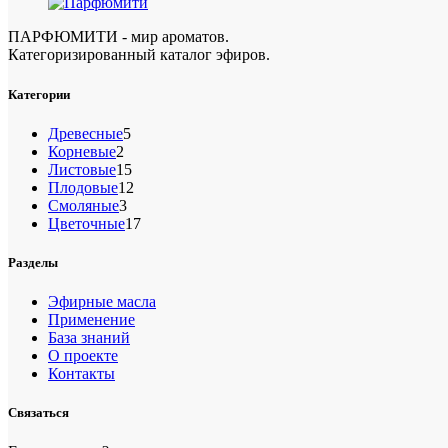
ПАРФЮМИТИ - мир ароматов.
Категоризированный каталог эфиров.
Категории
5
Древесные
5
2
товаров
Корневые
2
товара
15
Листовые
15
товаров
12
Плодовые
12
3
товаров
Смоляные
3
товара
17
Цветочные
17
товаров
Разделы
Эфирные масла
Применение
База знаний
О проекте
Контакты
Связаться