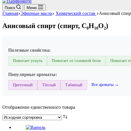
Поиск
Меню
Главная
Эфирные масла
Химический состав
Анисовый спирт
Анисовый спирт (спирт, C₈H₁₀O₂)
Полезные свойства:
Помогает уснуть
Помогает от головной боли
Помогает о
Популярные ароматы:
Все ароматы →
Цветочный
Тёплый
Табачный
Отображение единственного товара