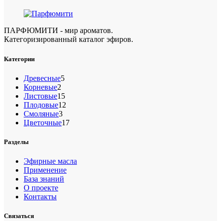
ПАРФЮМИТИ - мир ароматов.
Категоризированный каталог эфиров.
Категории
5
Древесные
5
2
товаров
Корневые
2
товара
15
Листовые
15
товаров
12
Плодовые
12
3
товаров
Смоляные
3
товара
17
Цветочные
17
товаров
Разделы
Эфирные масла
Применение
База знаний
О проекте
Контакты
Связаться