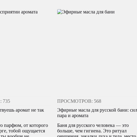
 735
ПРОСМОТРОВ: 568
твуешь аромат не так
Эфирные масла для русской бани: си
пара и аромата
то парфюм, от которого
Баня для русского человека — это
рге, тобой ощущается
больше, чем гигиена. Это ритуал
 ты вообще не
очищения, закалки духа и тела, место