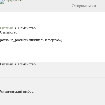
Перейти
Эфирные масла
к
сути
Главная
Семейство
Семейство
[attribute_products attribute=»semejstvo»]
Главная
Семейство
Читательский выбор: