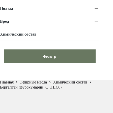
Польза
Вред
Химический состав
Фильтр
Главная
Эфирные масла
Химический состав
Бергаптен (фурокумарин, C₁₂H₈O₄)