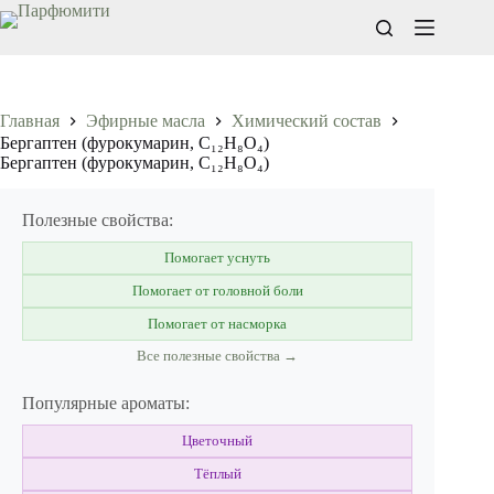
Перейти
к
сути
Главная
Эфирные масла
Химический состав
Бергаптен (фурокумарин, C₁₂H₈O₄)
Бергаптен (фурокумарин, C₁₂H₈O₄)
Полезные свойства:
Помогает уснуть
Помогает от головной боли
Помогает от насморка
Все полезные свойства →
Популярные ароматы:
Цветочный
Тёплый