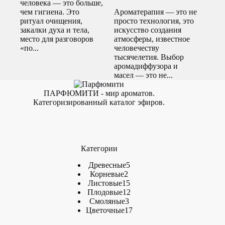
человека — это больше,
чем гигиена. Это
Ароматерапия — это не
ритуал очищения,
просто технология, это
закалки духа и тела,
искусство создания
место для разговоров
атмосферы, известное
«по...
человечеству
тысячелетия. Выбор
аромадиффузора и
масел — это не...
ПАРФЮМИТИ - мир ароматов.
Категоризированный каталог эфиров.
Категории
5
Древесные
5
2
товаров
Корневые
2
товара
15
Листовые
15
товаров
12
Плодовые
12
3
товаров
Смоляные
3
товара
17
Цветочные
17
товаров